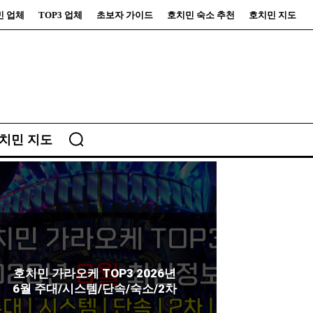
민 업체
TOP3 업체
초보자 가이드
호치민 숙소 추천
호치민 지도
치민 지도
호치민 가라오케 TOP3 2026년
6월 주대/시스템/단속/숙소/2차