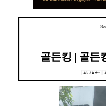
Ho
골든킹 | 골든킹
호치민 불건마