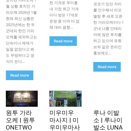
호치민 가라오케 1
한 가게로 푸미흥
코코가 있던 자리
월 상황 호치민 가
내 가장 최근 가게
를 인수해서 리모
라오케 2026년 1월
이다 방은 17개로
델링 후 새로 오픈
현재 최신 상황은
운영 중 이며 타 업
한 가라오케이다 1
2025년에는 한 두
체 대비 음향...
군내 나름 인테리
군데의 한인 가라
어에 많은 투자를
오케를 제외하고는
하고 있으며 유튜
Read more
단속이나 제재가
브와 같은 온라인
일절 없었다고 봐
홍보에도...
도 무방하다고 생
각이 든다...
Read more
Read more
원투 가라
미우미우
루나 이발
오케 | 원투
마사지 | 미
소 | 루나이
ONETWO
우미우마사
발소 LUNA