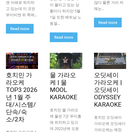
엔 아래로 위치하
않다 물론 거리 자
이 몰리고 있는 상
고 있는데 이 곳은
체는...
황이다 하지만 5월
부이비엔 위 쪽에...
1일 또한 베트남 노
Read more
동절...
Read more
Read more
호치민 가
물 가라오
오딧세이
라오케
케 | 물
가라오케 |
TOP3 2026
MOOL
오딧세이
년 1월 주
KARAOKE
ODYSSEY
대/시스템/
KARAOKE
호치민 물 가라오
단속/숙
케 물은 7군 푸미흥
호치민 오딧세이
소/2차
에 위치하고 있으
가라오케 오딧세이
며 2022년에 오픈
가라오케는 예전