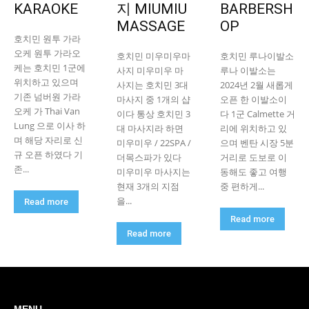
KARAOKE
지 MIUMIU
BARBERSH
MASSAGE
OP
호치민 원투 가라
오케 원투 가라오
호치민 미우미우마
호치민 루나이발소
케는 호치민 1군에
사지 미우미우 마
루나 이발소는
위치하고 있으며
사지는 호치민 3대
2024년 2월 새롭게
기존 넘버원 가라
마사지 중 1개의 샵
오픈 한 이발소이
오케 가 Thai Van
이다 통상 호치민 3
다 1군 Calmette 거
Lung 으로 이사 하
대 마사지라 하면
리에 위치하고 있
며 해당 자리로 신
미우미우 / 22SPA /
으며 벤탄 시장 5분
규 오픈 하였다 기
더목스파가 있다
거리로 도보로 이
존...
미우미우 마사지는
동해도 좋고 여행
현재 3개의 지점
중 편하게...
을...
Read more
Read more
Read more
MENU