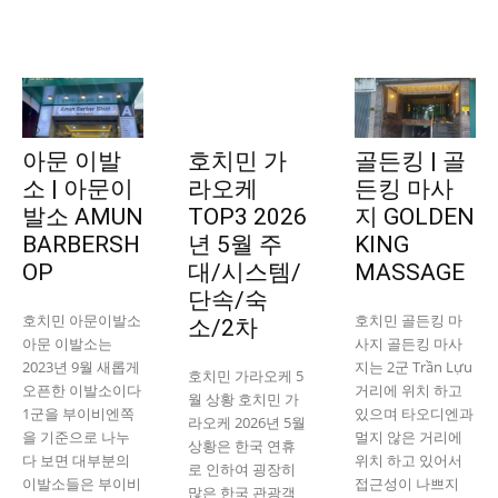
아문 이발
호치민 가
골든킹 | 골
소 | 아문이
라오케
든킹 마사
발소 AMUN
TOP3 2026
지 GOLDEN
BARBERSH
년 5월 주
KING
OP
대/시스템/
MASSAGE
단속/숙
호치민 아문이발소
호치민 골든킹 마
소/2차
아문 이발소는
사지 골든킹 마사
2023년 9월 새롭게
지는 2군 Trần Lựu
호치민 가라오케 5
오픈한 이발소이다
거리에 위치 하고
월 상황 호치민 가
1군을 부이비엔쪽
있으며 타오디엔과
라오케 2026년 5월
을 기준으로 나누
멀지 않은 거리에
상황은 한국 연휴
다 보면 대부분의
위치 하고 있어서
로 인하여 굉장히
이발소들은 부이비
접근성이 나쁘지
많은 한국 관광객