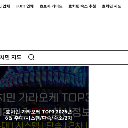
민 업체
TOP3 업체
초보자 가이드
호치민 숙소 추천
호치민 지도
치민 지도
호치민 가라오케 TOP3 2026년
6월 주대/시스템/단속/숙소/2차