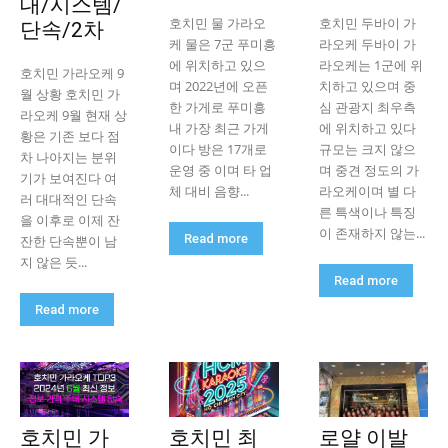
대/시스템/
호치민 물 가라오
호치민 두바이 가
단속/2차
케 물은 7군 푸미흥
라오케 두바이 가
에 위치하고 있으
라오케는 1군에 위
호치민 가라오케 9
며 2022년에 오픈
치하고 있으며 중
월 상황 호치민 가
한 가게로 푸미흥
심 관광지 최우측
라오케 9월 현재 상
내 가장 최근 가게
에 위치하고 있다
황은 기존 보다 점
이다 방은 17개로
규모는 크지 않으
차 나아지는 분위
운영 중 이며 타 업
며 중견 정도의 가
기가 보여진다 여
체 대비 음향...
라오케이며 별 다
러 대대적인 단속
른 특색이나 특징
을 이후로 이제 잔
이 존재하지 않는...
Read more
잔한 단속뿐이 남
지 않은 듯...
Read more
Read more
호치민 가
호치민 최
로얄 이발