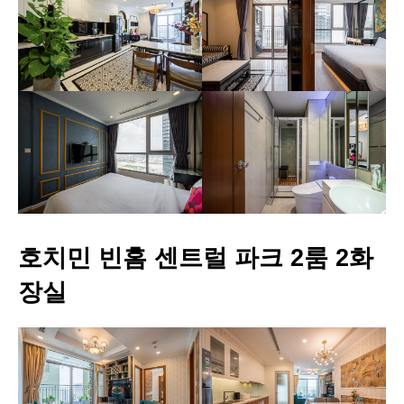
호치민 빈홈 센트럴 파크 2룸 2화
장실