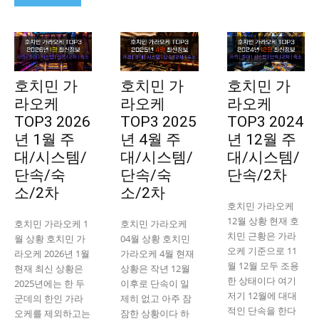
호치민 가
호치민 가
호치민 가
라오케
라오케
라오케
TOP3 2026
TOP3 2025
TOP3 2024
년 1월 주
년 4월 주
년 12월 주
대/시스템/
대/시스템/
대/시스템/
단속/숙
단속/숙
단속/2차
소/2차
소/2차
호치민 가라오케
12월 상황 현재 호
호치민 가라오케 1
호치민 가라오케
치민 근황은 가라
월 상황 호치민 가
04월 상황 호치민
오케 기준으로 11
라오케 2026년 1월
가라오케 4월 현재
월 12월 모두 조용
현재 최신 상황은
상황은 작년 12월
한 상태이다 여기
2025년에는 한 두
이후로 단속이 일
저기 12월에 대대
군데의 한인 가라
제히 없고 아주 잠
적인 단속을 한다
오케를 제외하고는
잠한 상황이다 하