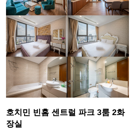
호치민 빈홈 센트럴 파크 3룸 2화
장실