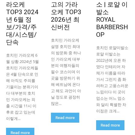
라오케
고의 가라
소 | 로얄 이
TOP3 2024
오케 TOP3
발소
년 6월 정
2026년 최
ROYAL
보/가격/주
신버전
BARBERSH
대/시스템/
OP
호치민 가라오케
단속
설명 호치민 최대
호치민 로얄이발소
의 밤문화 중 하나
로얄 이발소는
호치민 가라오케 6
인 가라오케 대부
2022년에 오픈 하
월 상황 2024년 5월
분의 여행자들의
였다 인테리어 자
호치민 가라오케들
필수 코스이며 이
체가 이름을 따라
은 4월 단속으로 인
곳을 방문하기 위
가서 그런지 좀 화
해 아직도 주의를
해 베트남에 온다
려하고 고풍스러운
기울이는 분위기이
고 해도 과언이 아
느낌이다 이 곳이
다 대부분의 호치
닐 정도로 굉장히
업소는 어느 업소
민 가라오케는 외
많은...
와 달리 특별한 차
출 시간을 11시 이
이점은 크게...
후로 잡고 있는데
Read more
이렇게...
Read more
Read more