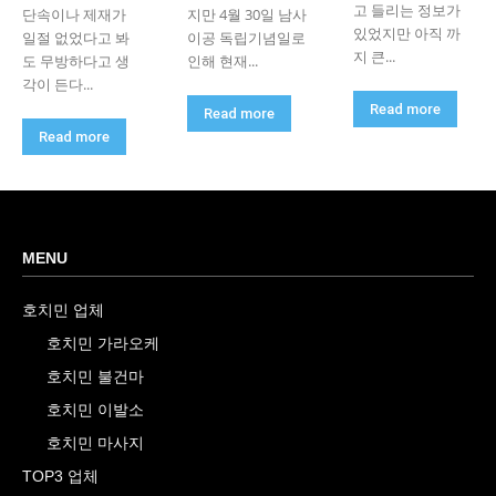
고 들리는 정보가
단속이나 제재가
지만 4월 30일 남사
있었지만 아직 까
일절 없었다고 봐
이공 독립기념일로
지 큰...
도 무방하다고 생
인해 현재...
각이 든다...
Read more
Read more
Read more
MENU
호치민 업체
호치민 가라오케
호치민 불건마
호치민 이발소
호치민 마사지
TOP3 업체