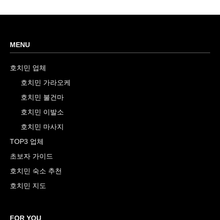
MENU
호치민 업체
호치민 가라오케
호치민 불건마
호치민 이발소
호치민 마사지
TOP3 업체
초보자 가이드
호치민 숙소 추천
호치민 지도
FOR YOU