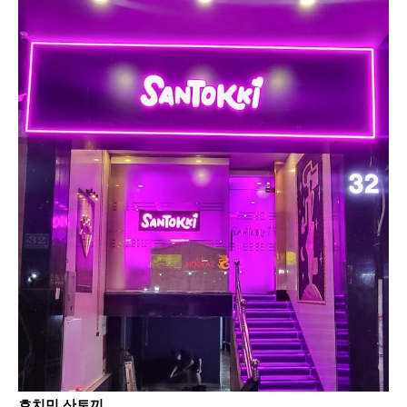
호치민 산토끼