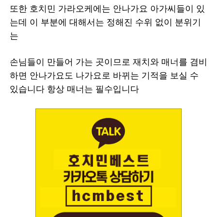
또한 호치민 가라오케에는 안나가요 아가씨들이 있
는데 이 부분에 대해서는 정해진 수위 없이 분위기
는
손님들이 만들어 가는 곳이므로 재치와 매너를 겸비
하면 안나가요도 나가요로 바뀌는 기적을 보실 수
있습니다 항상 매너는 필수입니다