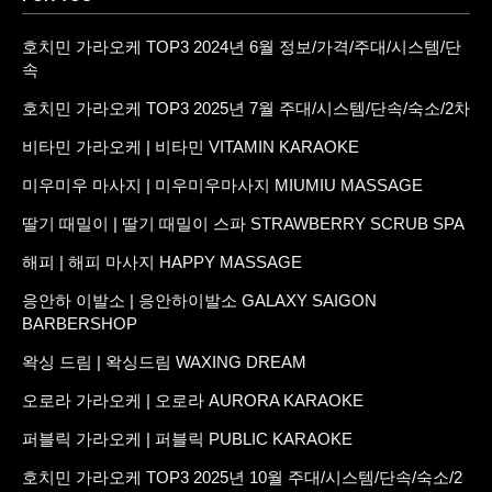
호치민 가라오케 TOP3 2024년 6월 정보/가격/주대/시스템/단
속
호치민 가라오케 TOP3 2025년 7월 주대/시스템/단속/숙소/2차
비타민 가라오케 | 비타민 VITAMIN KARAOKE
미우미우 마사지 | 미우미우마사지 MIUMIU MASSAGE
딸기 때밀이 | 딸기 때밀이 스파 STRAWBERRY SCRUB SPA
해피 | 해피 마사지 HAPPY MASSAGE
응안하 이발소 | 응안하이발소 GALAXY SAIGON
BARBERSHOP
왁싱 드림 | 왁싱드림 WAXING DREAM
오로라 가라오케 | 오로라 AURORA KARAOKE
퍼블릭 가라오케 | 퍼블릭 PUBLIC KARAOKE
호치민 가라오케 TOP3 2025년 10월 주대/시스템/단속/숙소/2