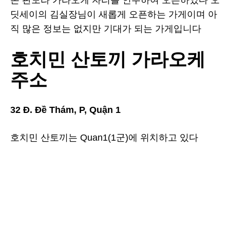
딧세이의 김실장님이 새롭게 오픈하는 가게이며 아
직 많은 정보는 없지만 기대가 되는 가게입니다
호치민 산토끼 가라오케
주소
32 Đ. Đề Thám, P, Quận 1
호치민 산토끼는 Quan1(1군)에 위치하고 있다