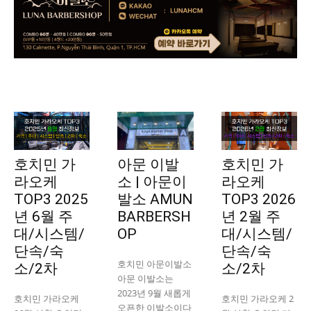
호치민 가
아문 이발
호치민 가
라오케
소 | 아문이
라오케
TOP3 2025
발소 AMUN
TOP3 2026
년 6월 주
BARBERSH
년 2월 주
대/시스템/
OP
대/시스템/
단속/숙
단속/숙
호치민 아문이발소
소/2차
소/2차
아문 이발소는
2023년 9월 새롭게
호치민 가라오케
호치민 가라오케 2
오픈한 이발소이다