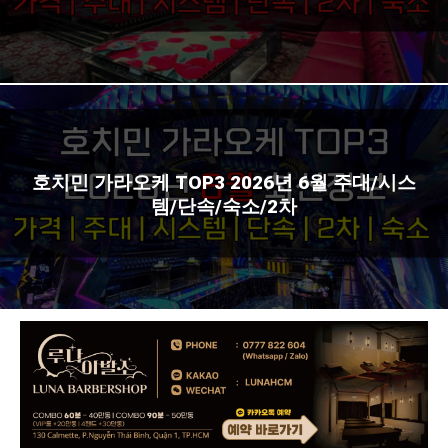
호치민 가라오케 TOP3 2026년 6월 주대/시스
템/단속/숙소/2차