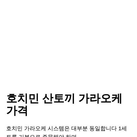
호치민 산토끼 가라오케
가격
호치민 가라오케 시스템은 대부분 동일합니다 1세
트를 기본으로 주문해야 하며