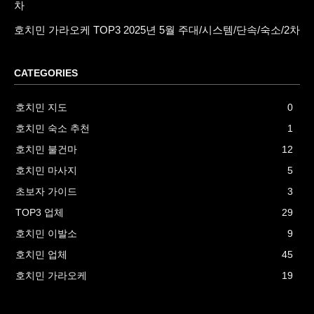
차
호치민 가라오케 TOP3 2025년 5월 주대/시스템/단속/숙소/2차
CATEGORIES
호치민 지도
0
호치민 숙소 추천
1
호치민 불건마
12
호치민 마사지
5
초보자 가이드
3
TOP3 업체
29
호치민 이발소
9
호치민 업체
45
호치민 가라오케
19