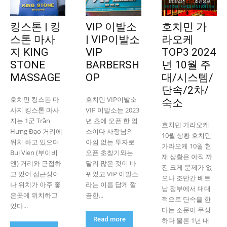
킹스톤 | 킹
VIP 이발소
호치민 가
스톤 마사
| VIP이발소
라오케
지 KING
VIP
TOP3 2024
STONE
BARBERSH
년 10월 주
MASSAGE
OP
대/시스템/
단속/2차/
호치민 킹스톤 마
호치민 VIP이발소
숙소
사지 킹스톤 마사
VIP 이발소는 2023
지는 1군 Trần
년 초에 오픈 한 업
호치민 가라오케
Hưng Đạo 거리에
소이다 사장님의
10월 상황 호치민
위치 하고 있으며
아낌 없는 투자로
가라오케 10월 현
Bui Vien (부이비
오픈 초창기와는
재 상황은 아직 까
엔) 거리와 근접하
달리 많은 것이 바
진 크게 문제가 없
고 있어 접근성이
뀌었고 VIP 이발소
으나 조만간 베트
나 위치가 아주 좋
라는 이름 답게 깔
남 정부에서 대대
은곳에 위치하고
끔한...
적으로 단속을 한
있다...
다는 소문이 무성
Read more
하다 물론 1년 내