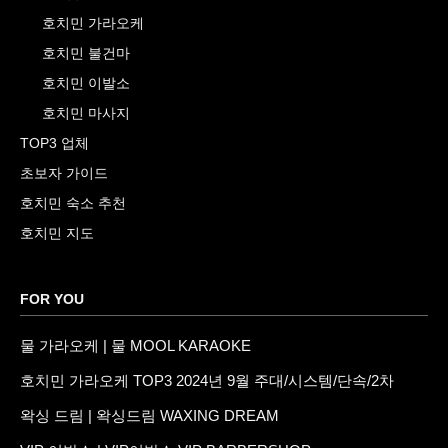
호치민 가라오케
호치민 불건마
호치민 이발소
호치민 마사지
TOP3 업체
초보자 가이드
호치민 숙소 추천
호치민 지도
FOR YOU
물 가라오케 | 물 MOOL KARAOKE
호치민 가라오케 TOP3 2024년 9월 주대/시스템/단속/2차
왁싱 드림 | 왁싱드림 WAXING DREAM