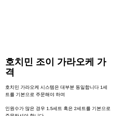
호치민 조이 가라오케 가
격
호치민 가라오케 시스템은 대부분 동일합니다 1세
트를 기본으로 주문해야 하며
인원수가 많은 경우 1.5세트 혹은 2세트를 기본으로
주문하셔야 합니다.