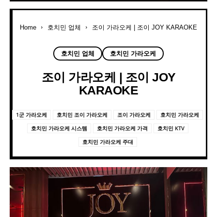
Home
호치민 업체
조이 가라오케 | 조이 JOY KARAOKE
호치민 업체
호치민 가라오케
조이 가라오케 | 조이 JOY
KARAOKE
1군 가라오케
호치민 조이 가라오케
조이 가라오케
호치민 가라오케
호치민 가라오케 시스템
호치민 가라오케 가격
호치민 KTV
호치민 가라오케 주대