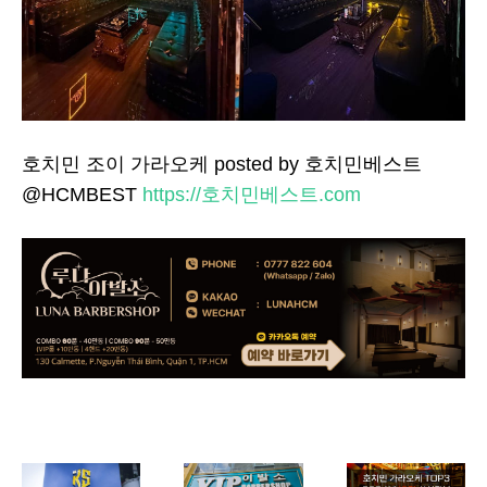
호치민 조이 가라오케 posted by 호치민베스트
@HCMBEST
https://호치민베스트.com