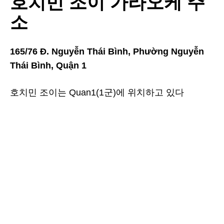
호치민 조이 가라오케 주
소
165/76 Đ. Nguyễn Thái Bình, Phường Nguyễn
Thái Bình, Quận 1
호치민 조이는 Quan1(1군)에 위치하고 있다