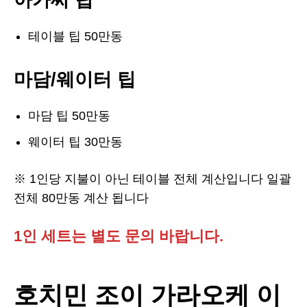
아가씨 팁
테이블 팁 50만동
마담/웨이터 팁
마담 팁 50만동
웨이터 팁 30만동
※ 1인당 지불이 아닌 테이블 전체 계산입니다 일괄
전체 80만동 계산 됩니다
1인 세트는 별도 문의 바랍니다.
호치민 조이 가라오케 이