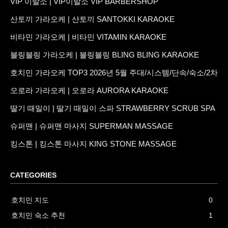
VIP 이발소 | VIP이발소 VIP BARBERSHOP
산토끼 가라오케 | 산토끼 SANTOKKI KARAOKE
비타민 가라오케 | 비타민 VITAMIN KARAOKE
블링블링 가라오케 | 블링블링 BLING BLING KARAOKE
호치민 가라오케 TOP3 2026년 5월 주대/시스템/단속/숙소/2차
오로라 가라오케 | 오로라 AURORA KARAOKE
딸기 때밀이 | 딸기 때밀이 스파 STRAWBERRY SCRUB SPA
슈퍼맨 | 슈퍼맨 마사지 SUPERMAN MASSAGE
킹스톤 | 킹스톤 마사지 KING STONE MASSAGE
CATEGORIES
호치민 지도
0
호치민 숙소 추천
1