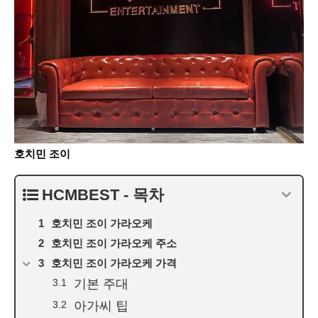
호치민 조이
HCMBEST - 목차
호치민 조이 가라오케
호치민 조이 가라오케 주소
호치민 조이 가라오케 가격
기본 주대
아가씨 팁