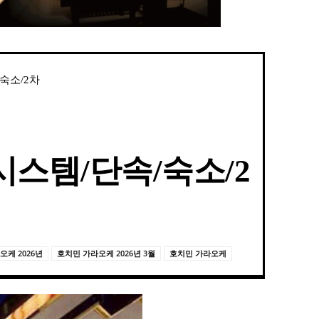
/숙소/2차
/시스템/단속/숙소/2
오케 2026년
호치민 가라오케 2026년 3월
호치민 가라오케