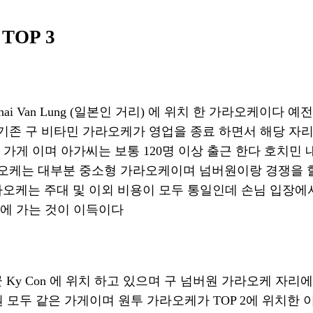
OP 3
Thai Van Lung (일본인 거리) 에 위치 한 가라오케이다 예전
기존 구 비타민 가라오케가 영업을 종료 하면서 해당 자
 가게 이며 아가씨는 보통 120명 이상 출근 한다 호치민 내
라오케는 대부분 중소형 가라오케이며 넘버원이랑 경쟁을 
라오케는 주대 및 이외 비용이 모두 통일인데 손님 입장에
곳에 가는 것이 이득이다
 Ky Con 에 위치 하고 있으며 구 넘버원 가라오케 자리
원 모두 같은 가게이며 원투 가라오케가 TOP 2에 위치한