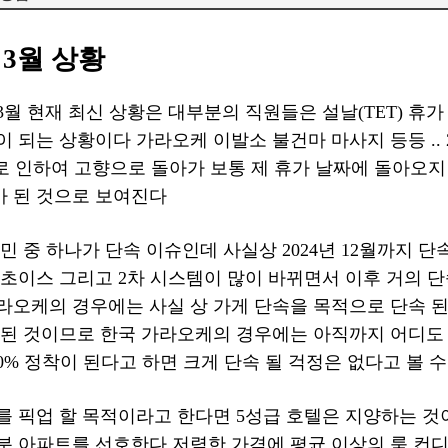
3월 상황
3월 현재 최신 상황은 대부분의 직원들은 설날(TET) 휴가 
 되는 상황이다 가라오케 이발소 불건마 마사지 등등 .. 
로 인하여 고향으로 돌아가 보통 제 휴가 날짜에 돌아오지 
 된 것으로 보여진다
민 중 하나가 단속 이슈인데 사실상 2024년 12월까지 
 초이스 그리고 2차 시스템이 많이 바뀌면서 이후 거의 단
라오케의 경우에는 사실 상 가게 단속을 목적으로 단속 된
 된 것이므로 한국 가라오케의 경우에는 아직까지 어디도 
0% 정착이 된다고 하면 크게 단속 될 걱정은 없다고 볼 수
를 픽업 할 목적이라고 한다면 5성급 호텔은 지양하는 것
분 아파트를 선호한다 저렴한 가격에 평균 이상의 룸 컨