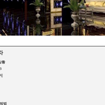
차
상황
3
케
 방법