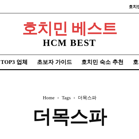
호치
호치민 베스트
HCM BEST
TOP3 업체
초보자 가이드
호치민 숙소 추천
호
Home
Tags
더목스파
더목스파