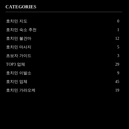
CATEGORIES
호치민 지도
0
호치민 숙소 추천
1
호치민 불건마
12
호치민 마사지
5
초보자 가이드
3
TOP3 업체
29
호치민 이발소
9
호치민 업체
45
호치민 가라오케
19