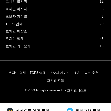
호치민 불건마
12
호치민 마사지
5
초보자 가이드
3
TOP3 업체
29
호치민 이발소
9
호치민 업체
45
호치민 가라오케
19
호치민 업체
TOP3 업체
초보자 가이드
호치민 숙소 추천
호치민 지도
© 2023 All rights reserved by 호치민베스트
카카오톡 익명 문의
텔레그램 문의