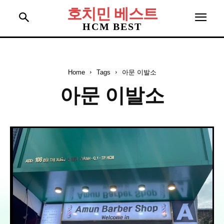
호치민 베스트
HCM BEST
Home
Tags
아문 이발소
아문 이발소