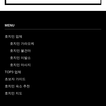
MENU
호치민 업체
호치민 가라오케
호치민 불건마
호치민 이발소
호치민 마사지
TOP3 업체
초보자 가이드
호치민 숙소 추천
호치민 지도