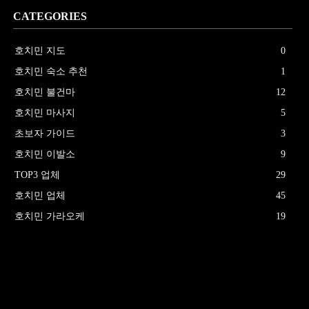
CATEGORIES
호치민 지도
0
호치민 숙소 추천
1
호치민 불건마
12
호치민 마사지
5
초보자 가이드
3
호치민 이발소
9
TOP3 업체
29
호치민 업체
45
호치민 가라오케
19