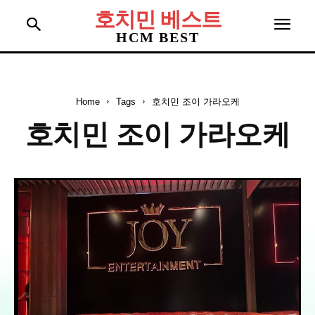
호치민 베스트
HCM BEST
Home
Tags
호치민 조이 가라오케
호치민 조이 가라오케