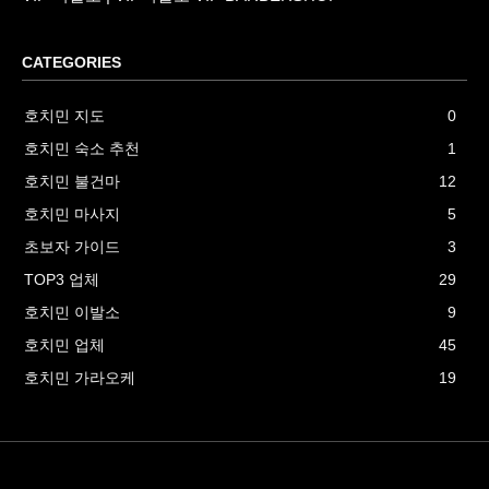
CATEGORIES
호치민 지도
0
호치민 숙소 추천
1
호치민 불건마
12
호치민 마사지
5
초보자 가이드
3
TOP3 업체
29
호치민 이발소
9
호치민 업체
45
호치민 가라오케
19