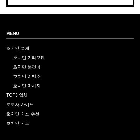
MENU
호치민 업체
호치민 가라오케
호치민 불건마
호치민 이발소
호치민 마사지
TOP3 업체
초보자 가이드
호치민 숙소 추천
호치민 지도