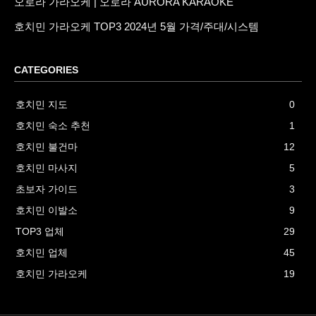
오로라 가라오케 | 오로라 AURORA KARAOKE
호치민 가라오케 TOP3 2024년 5월 가격/주대/시스템
CATEGORIES
호치민 지도
0
호치민 숙소 추천
1
호치민 불건마
12
호치민 마사지
5
초보자 가이드
3
호치민 이발소
9
TOP3 업체
29
호치민 업체
45
호치민 가라오케
19