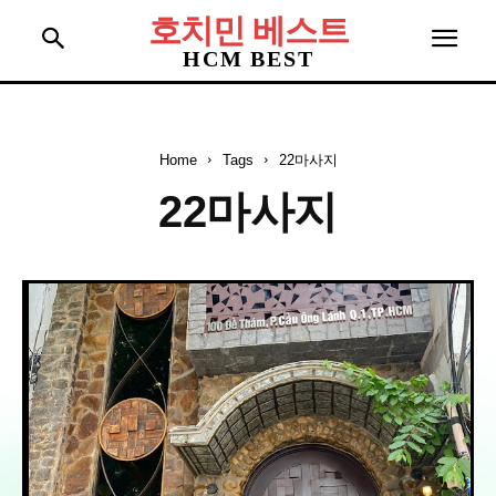
호치민 베스트
HCM BEST
Home
Tags
22마사지
22마사지