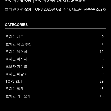
산토끼 가라오케 | 산토끼 SANTOKKI KARAOKE
호치민 가라오케 TOP3 2026년 6월 주대/시스템/단속/숙소/2차
CATEGORIES
호치민 지도
0
호치민 숙소 추천
1
호치민 불건마
12
호치민 마사지
5
초보자 가이드
3
호치민 이발소
9
TOP3 업체
29
호치민 업체
45
호치민 가라오케
19